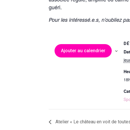
guéri.
Pour les intéressé.e.s, n’oubliez p
DÉ
Ajouter au calendrier
Dat
jeu
Heu
18h
Ca
Spo
Atelier « Le château en voit de toute