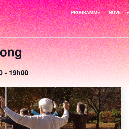
PROGRAMME
BUVETTE
gong
0
-
19h00