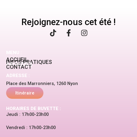
Rejoignez-nous cet été !
T
F
I
i
a
n
k
c
s
t
e
t
MENU :
o
b
a
ACCUEIL
INFOS PRATIQUES
ARCHIVES
k
o
g
CONTACT
o
r
ADRESSE :
k
a
Place des Marronniers, 1260 Nyon
-
m
f
Itinéraire
HORAIRES DE BUVETTE :
Jeudi : 17h00-23h00
Vendredi : 17h00-23h00