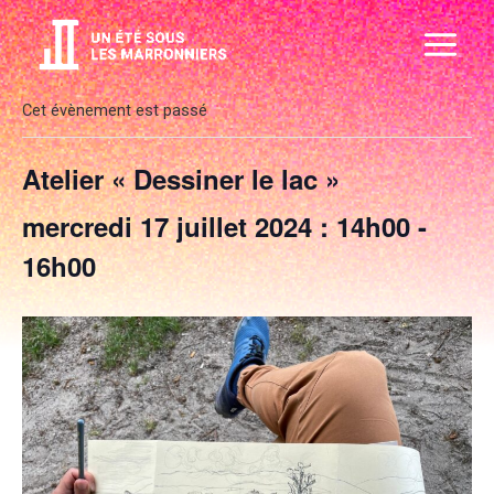
Aller
Main
au
Menu
contenu
Cet évènement est passé
Atelier « Dessiner le lac »
mercredi 17 juillet 2024 : 14h00
-
16h00