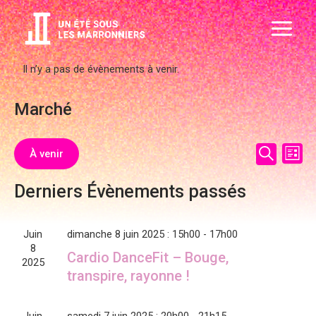
Aller
Main
au
Menu
contenu
Il n’y a pas de évènements à venir.
Marché
Recher
Nav
À venir
Liste
Recherch
de
et
Sélectionnez
vue
Derniers Évènements passés
une
navigat
Évè
date.
de
Juin
dimanche 8 juin 2025 : 15h00
-
17h00
vues
8
Cardio DanceFit – Bouge,
Évènem
2025
transpire, rayonne !