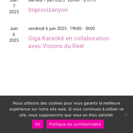
Juin
samedi 7 juin 2025 : 20h00
-
21h15
7
Improvizanyon
2025
Juin
vendredi 6 juin 2025 : 19h00
-
0h00
6
Giga Karaoké en collaboration
2025
avec Visions du Réel
Nous utilisons des cookies pour vous garantir la meilleure
expérience sur notre site web. Si vous continuez à utiliser ce
site, nous supposerons que vous en êtes satisfait.
Ok
Politique de confidentialité